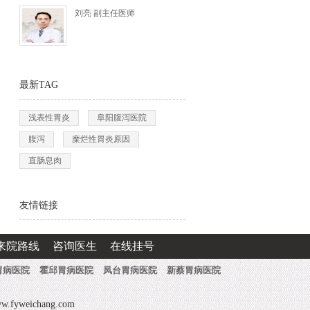
刘亮 副主任医师
最新TAG
浅表性胃炎
阜阳腹泻医院
腹泻
糜烂性胃炎原因
直肠息肉
友情链接
来院路线
咨询医生
在线挂号
胃病医院
霍邱胃病医院
凤台胃病医院
新蔡胃病医院
eichang.com