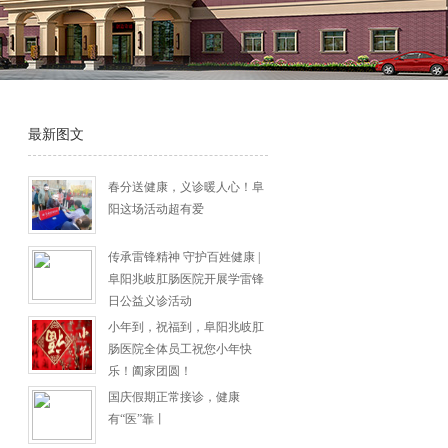
最新图文
春分送健康，义诊暖人心！阜
阳这场活动超有爱
传承雷锋精神 守护百姓健康 |
阜阳兆岐肛肠医院开展学雷锋
日公益义诊活动
小年到，祝福到，阜阳兆岐肛
肠医院全体员工祝您小年快
乐！阖家团圆！
国庆假期正常接诊，健康
有“医”靠丨