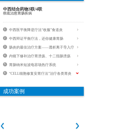
中西结合药物3联/4联
彻底治愈胃肠疾病
1
中西医平衡降逆疗法“收服”食道炎
2
中西辩证平衡疗法，还你健康胃肠
3
肠炎的最佳治疗方案——透析离子导入疗
4
法
内镜下修补治疗胃溃疡、十二指肠溃疡
5
胃肠纳米短波电容场热疗系统
6
“CELL细胞修复安胃疗法”治疗各类胃炎
成功案例