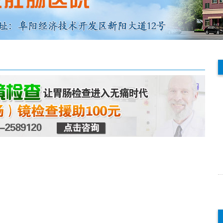
余洪艳…
王启明…
余洪艳 副主任医师
王启明主治医师●
首席女性诊疗专家
阜阳兆岐肛肠医
中华医学肛肠学会
胃肠科门诊● 阜
委员中国民…...
中西医结…...
查看详情
查看详情