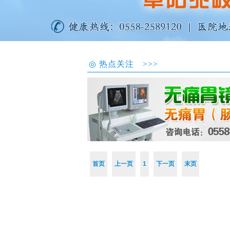
◎
热点关注 >>>
刘亮 …
刘亮 副主任医师●
阜阳兆岐肛肠医院
内镜室主任毕业于
安徽中医…...
查看详情
首页
上一页
1
下一页
末页