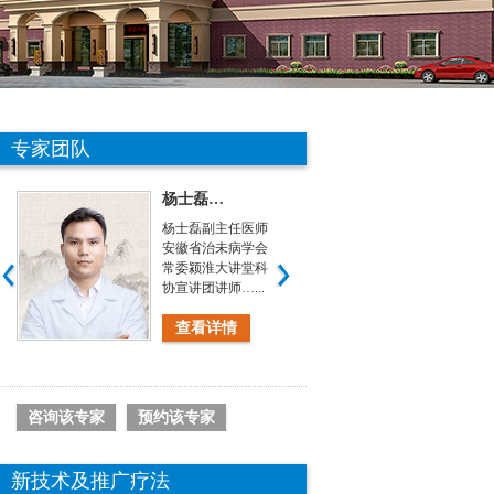
专家团队
杨士磊…
余传学…
杨士磊副主任医师
余传学 主
院
安徽省治未病学会
华医学肛肠
阳
常委颍淮大讲堂科
员安徽省中
协宣讲团讲师…...
合学会会员…
查看详情
查看详
咨询该专家
预约该专家
新技术及推广疗法