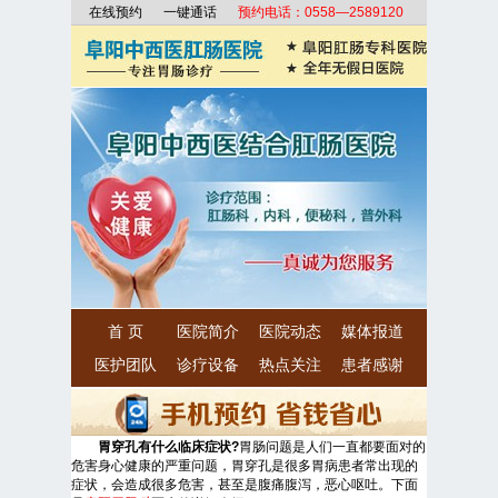
在线预约
一键通话
预约电话：0558—2589120
首 页
医院简介
医院动态
媒体报道
医护团队
诊疗设备
热点关注
患者感谢
胃穿孔有什么临床症状?
胃肠问题是人们一直都要面对的
危害身心健康的严重问题，胃穿孔是很多胃病患者常出现的
症状，会造成很多危害，甚至是腹痛腹泻，恶心呕吐。下面