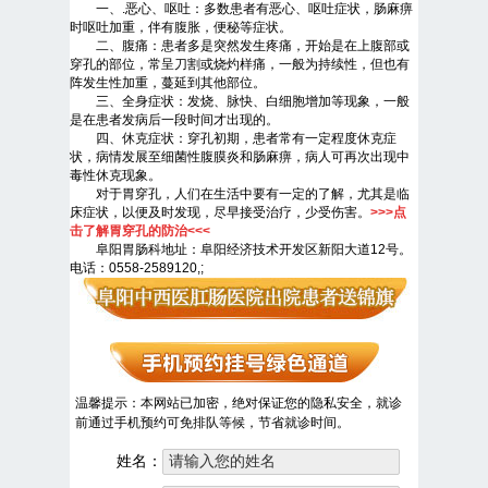
一、.恶心、呕吐：多数患者有恶心、呕吐症状，肠麻痹
时呕吐加重，伴有腹胀，便秘等症状。
二、腹痛：患者多是突然发生疼痛，开始是在上腹部或
穿孔的部位，常呈刀割或烧灼样痛，一般为持续性，但也有
阵发生性加重，蔓延到其他部位。
三、全身症状：发烧、脉快、白细胞增加等现象，一般
是在患者发病后一段时间才出现的。
四、休克症状：穿孔初期，患者常有一定程度休克症
状，病情发展至细菌性腹膜炎和肠麻痹，病人可再次出现中
毒性休克现象。
对于胃穿孔，人们在生活中要有一定的了解，尤其是临
床症状，以便及时发现，尽早接受治疗，少受伤害。
>>>点
击了解胃穿孔的防治<<<
阜阳胃肠科地址：阜阳经济技术开发区新阳大道12号。
电话：0558-2589120,;
温馨提示：本网站已加密，绝对保证您的隐私安全，就诊
前通过手机预约可免排队等候，节省就诊时间。
姓名：