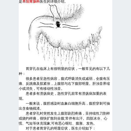
是
阜阳胃肠科
医生的详细介绍。
胃穿孔在临床上有很明显的症状，一般常见的有以下几
种：
很多患者呈急性病容，腹式呼吸消失或减弱，全腹有压
痛、反跳痛及肌紧张，上腹部与右下腹部明显。肝浊音界缩
小或消失，可有移动性浊音。
患者多有溃疡病史，急性穿孔前常有溃疡病加重的表
现。
一般来说，腹腔感染时血象白细胞升高，腹腔穿刺可抽
出含食物残渣。
患者穿孔时突然发生上腹部剧烈疼痛，呈持续性刀割样
或烧灼样痛，很快扩散到全腹;常伴有出汗。四肢冰冷、心
慌、气短等休克现象;可有恶心呕吐、腹胀、发热。
对于患者胃穿孔的明显症状，医生介绍如下：